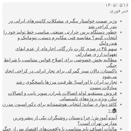
۱۴۰۵/۰۵/۱۶
خبر فوری
وزیر صمت خواستار پیگیری مشکلات کانتینرهای ایرانی در
بندر کراچی شد
چطور دستگاه پرس حرارتی صنعتی مناسب خط تولید خود را
انتخاب کنیم؟ مقایسه فنی مکانیزم دستی، پنوماتیک و
هیدرولیک
سهم ۳۵ درصدی کارت بازرگانی اجاره‌ای از عدم ایفای
تعهدات ارزی صادراتی
مطالبه بخش خصوصی برای اصلاح قوانین متناسب با شرایط
جنگی
پاکستان: دالان سبز گمرکی برای تجار ایرانی در کراچی ایجاد
می‌شود
تجارت ایران با اوراسیا؛ ظرفیت مرزها پاسخگوی رشد
مبادلات نیست
فروش مستقیم لوله اتصالات پلیران، سوپر پایپ و اتصالات
بنکن ویژه پروژه‌های تاسیساتی
کاغذ دیواری ساده؛ انتخابی هوشمندانه برای دکوراسیون مدرن
🏠✨
آینده آموزش؛ چرا دبستان روشنگران یکی از پیشروترین
مدارس تهران است؟
مالیات اصناف باید متناسب با واقعیت‌های اقتصاد پس از جنگ