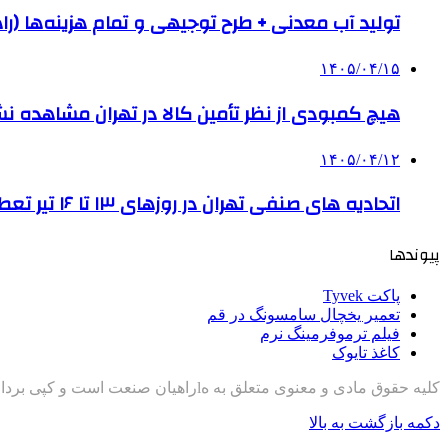
تولید آب معدنی + طرح توجیهی و تمام هزینه‌ها (را
۱۴۰۵/۰۴/۱۵
هیچ کمبودی از نظر تأمین کالا در تهران مشاهده ن
۱۴۰۵/۰۴/۱۲
اتحادیه های صنفی تهران در روزهای ۱۳ تا ۱۶ تیر تعطیل است
پیوندها
پاکت Tyvek
تعمیر یخچال سامسونگ در قم
فیلم ترموفرمینگ نرم
کاغذ تایوک
کلیه حقوق مادی و معنوی متعلق به هlراهیان صنعت است و کپی برداری با ذکر منبع مجاز است
دکمه بازگشت به بالا