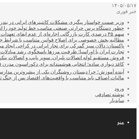
۱۴۰۵/۰۵/۱۷
خبر فوری
وزیر صمت خواستار پیگیری مشکلات کانتینرهای ایرانی در بند
چطور دستگاه پرس حرارتی صنعتی مناسب خط تولید خود را انتخ
سهم ۳۵ درصدی کارت بازرگانی اجاره‌ای از عدم ایفای تعهدات ارزی صادراتی
مطالبه بخش خصوصی برای اصلاح قوانین متناسب با شرایط ج
پاکستان: دالان سبز گمرکی برای تجار ایرانی در کراچی ایجاد م
تجارت ایران با اوراسیا؛ ظرفیت مرزها پاسخگوی رشد مبادلات
فروش مستقیم لوله اتصالات پلیران، سوپر پایپ و اتصالات بنکن
کاغذ دیواری ساده؛ انتخابی هوشمندانه برای دکوراسیون مدرن 
آینده آموزش؛ چرا دبستان روشنگران یکی از پیشروترین مدار
مالیات اصناف باید متناسب با واقعیت‌های اقتصاد پس از جنگ ت
ورود
نوشته تصادفی
سایدبار
منو