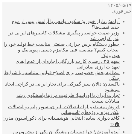
۱۴۰۵/۰۵/۱۹
خبر فوری
آرامش بازار خودرو؛ سکون واقعی یا آرامش پیش از موج
جدید قیمت‌ها؟
وزیر صمت خواستار پیگیری مشکلات کانتینرهای ایرانی در
بندر کراچی شد
چطور دستگاه پرس حرارتی صنعتی مناسب خط تولید خود را
انتخاب کنیم؟ مقایسه فنی مکانیزم دستی، پنوماتیک و
هیدرولیک
سهم ۳۵ درصدی کارت بازرگانی اجاره‌ای از عدم ایفای
تعهدات ارزی صادراتی
مطالبه بخش خصوصی برای اصلاح قوانین متناسب با شرایط
جنگی
پاکستان: دالان سبز گمرکی برای تجار ایرانی در کراچی ایجاد
می‌شود
تجارت ایران با اوراسیا؛ ظرفیت مرزها پاسخگوی رشد
مبادلات نیست
فروش مستقیم لوله اتصالات پلیران، سوپر پایپ و اتصالات
بنکن ویژه پروژه‌های تاسیساتی
کاغذ دیواری ساده؛ انتخابی هوشمندانه برای دکوراسیون مدرن
🏠✨
آینده آموزش؛ چرا دبستان روشنگران یکی از پیشروترین