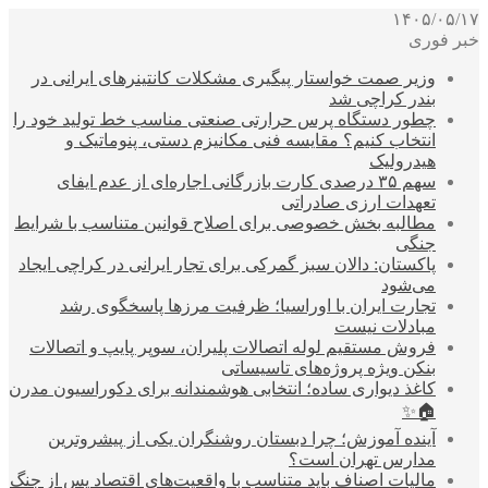
۱۴۰۵/۰۵/۱۷
خبر فوری
وزیر صمت خواستار پیگیری مشکلات کانتینرهای ایرانی در
بندر کراچی شد
چطور دستگاه پرس حرارتی صنعتی مناسب خط تولید خود را
انتخاب کنیم؟ مقایسه فنی مکانیزم دستی، پنوماتیک و
هیدرولیک
سهم ۳۵ درصدی کارت بازرگانی اجاره‌ای از عدم ایفای
تعهدات ارزی صادراتی
مطالبه بخش خصوصی برای اصلاح قوانین متناسب با شرایط
جنگی
پاکستان: دالان سبز گمرکی برای تجار ایرانی در کراچی ایجاد
می‌شود
تجارت ایران با اوراسیا؛ ظرفیت مرزها پاسخگوی رشد
مبادلات نیست
فروش مستقیم لوله اتصالات پلیران، سوپر پایپ و اتصالات
بنکن ویژه پروژه‌های تاسیساتی
کاغذ دیواری ساده؛ انتخابی هوشمندانه برای دکوراسیون مدرن
🏠✨
آینده آموزش؛ چرا دبستان روشنگران یکی از پیشروترین
مدارس تهران است؟
مالیات اصناف باید متناسب با واقعیت‌های اقتصاد پس از جنگ