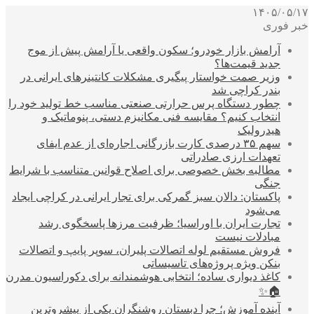
۱۴۰۵/۰۵/۱۷
خبر فوری
آرامش بازار خودرو؛ سکون واقعی یا آرامش پیش از موج
جدید قیمت‌ها؟
وزیر صمت خواستار پیگیری مشکلات کانتینرهای ایرانی در
بندر کراچی شد
چطور دستگاه پرس حرارتی صنعتی مناسب خط تولید خود را
انتخاب کنیم؟ مقایسه فنی مکانیزم دستی، پنوماتیک و
هیدرولیک
سهم ۳۵ درصدی کارت بازرگانی اجاره‌ای از عدم ایفای
تعهدات ارزی صادراتی
مطالبه بخش خصوصی برای اصلاح قوانین متناسب با شرایط
جنگی
پاکستان: دالان سبز گمرکی برای تجار ایرانی در کراچی ایجاد
می‌شود
تجارت ایران با اوراسیا؛ ظرفیت مرزها پاسخگوی رشد
مبادلات نیست
فروش مستقیم لوله اتصالات پلیران، سوپر پایپ و اتصالات
بنکن ویژه پروژه‌های تاسیساتی
کاغذ دیواری ساده؛ انتخابی هوشمندانه برای دکوراسیون مدرن
🏠✨
آینده آموزش؛ چرا دبستان روشنگران یکی از پیشروترین