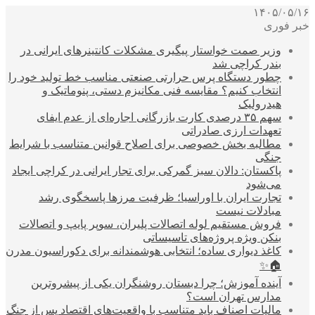
۱۴۰۵/۰۵/۱۶
خبر فوری
وزیر صمت خواستار پیگیری مشکلات کانتینرهای ایرانی در
بندر کراچی شد
چطور دستگاه پرس حرارتی صنعتی مناسب خط تولید خود را
انتخاب کنیم؟ مقایسه فنی مکانیزم دستی، پنوماتیک و
هیدرولیک
سهم ۳۵ درصدی کارت بازرگانی اجاره‌ای از عدم ایفای
تعهدات ارزی صادراتی
مطالبه بخش خصوصی برای اصلاح قوانین متناسب با شرایط
جنگی
پاکستان: دالان سبز گمرکی برای تجار ایرانی در کراچی ایجاد
می‌شود
تجارت ایران با اوراسیا؛ ظرفیت مرزها پاسخگوی رشد
مبادلات نیست
فروش مستقیم لوله اتصالات پلیران، سوپر پایپ و اتصالات
بنکن ویژه پروژه‌های تاسیساتی
کاغذ دیواری ساده؛ انتخابی هوشمندانه برای دکوراسیون مدرن
🏠✨
آینده آموزش؛ چرا دبستان روشنگران یکی از پیشروترین
مدارس تهران است؟
مالیات اصناف باید متناسب با واقعیت‌های اقتصاد پس از جنگ