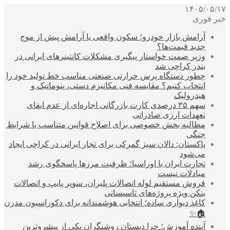
۱۴۰۵/۰۵/۱۷
خبر فوری
آرامش بازار خودرو؛ سکون واقعی یا آرامش پیش از موج
جدید قیمت‌ها؟
وزیر صمت خواستار پیگیری مشکلات کانتینرهای ایرانی در
بندر کراچی شد
چطور دستگاه پرس حرارتی صنعتی مناسب خط تولید خود را
انتخاب کنیم؟ مقایسه فنی مکانیزم دستی، پنوماتیک و
هیدرولیک
سهم ۳۵ درصدی کارت بازرگانی اجاره‌ای از عدم ایفای
تعهدات ارزی صادراتی
مطالبه بخش خصوصی برای اصلاح قوانین متناسب با شرایط
جنگی
پاکستان: دالان سبز گمرکی برای تجار ایرانی در کراچی ایجاد
می‌شود
تجارت ایران با اوراسیا؛ ظرفیت مرزها پاسخگوی رشد
مبادلات نیست
فروش مستقیم لوله اتصالات پلیران، سوپر پایپ و اتصالات
بنکن ویژه پروژه‌های تاسیساتی
کاغذ دیواری ساده؛ انتخابی هوشمندانه برای دکوراسیون مدرن
🏠✨
آینده آموزش؛ چرا دبستان روشنگران یکی از پیشروترین