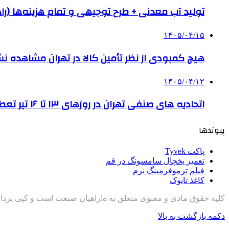
تولید آب معدنی + طرح توجیهی و تمام هزینه‌ها (را
۱۴۰۵/۰۴/۱۵
هیچ کمبودی از نظر تأمین کالا در تهران مشاهده ن
۱۴۰۵/۰۴/۱۲
اتحادیه های صنفی تهران در روزهای ۱۳ تا ۱۶ تیر تعطیل است
پیوندها
پاکت Tyvek
تعمیر یخچال سامسونگ در قم
فیلم ترموفرمینگ نرم
کاغذ تایوک
کلیه حقوق مادی و معنوی متعلق به هlراهیان صنعت است و کپی برداری با ذکر منبع مجاز است
دکمه بازگشت به بالا