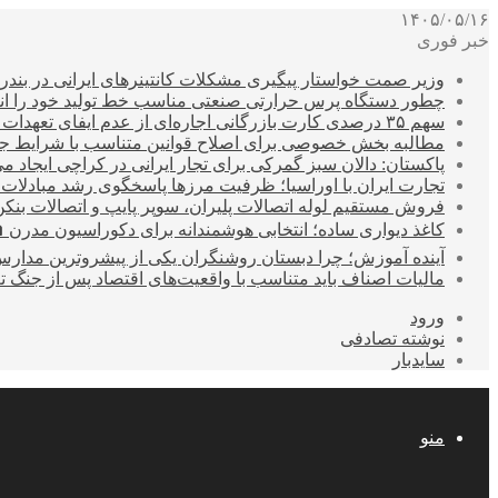
۱۴۰۵/۰۵/۱۶
خبر فوری
وزیر صمت خواستار پیگیری مشکلات کانتینرهای ایرانی در بند
چطور دستگاه پرس حرارتی صنعتی مناسب خط تولید خود را انتخ
سهم ۳۵ درصدی کارت بازرگانی اجاره‌ای از عدم ایفای تعهدات ارزی صادراتی
مطالبه بخش خصوصی برای اصلاح قوانین متناسب با شرایط ج
پاکستان: دالان سبز گمرکی برای تجار ایرانی در کراچی ایجاد م
تجارت ایران با اوراسیا؛ ظرفیت مرزها پاسخگوی رشد مبادلات
فروش مستقیم لوله اتصالات پلیران، سوپر پایپ و اتصالات بنکن
کاغذ دیواری ساده؛ انتخابی هوشمندانه برای دکوراسیون مدرن 
آینده آموزش؛ چرا دبستان روشنگران یکی از پیشروترین مدار
مالیات اصناف باید متناسب با واقعیت‌های اقتصاد پس از جنگ ت
ورود
نوشته تصادفی
سایدبار
منو