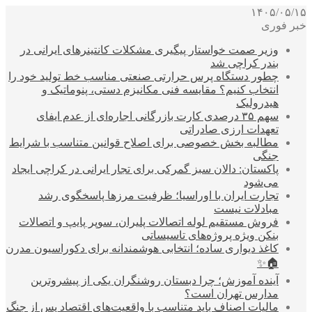
۱۴۰۵/۰۵/۱۵
خبر فوری
وزیر صمت خواستار پیگیری مشکلات کانتینرهای ایرانی در
بندر کراچی شد
چطور دستگاه پرس حرارتی صنعتی مناسب خط تولید خود را
انتخاب کنیم؟ مقایسه فنی مکانیزم دستی، پنوماتیک و
هیدرولیک
سهم ۳۵ درصدی کارت بازرگانی اجاره‌ای از عدم ایفای
تعهدات ارزی صادراتی
مطالبه بخش خصوصی برای اصلاح قوانین متناسب با شرایط
جنگی
پاکستان: دالان سبز گمرکی برای تجار ایرانی در کراچی ایجاد
می‌شود
تجارت ایران با اوراسیا؛ ظرفیت مرزها پاسخگوی رشد
مبادلات نیست
فروش مستقیم لوله اتصالات پلیران، سوپر پایپ و اتصالات
بنکن ویژه پروژه‌های تاسیساتی
کاغذ دیواری ساده؛ انتخابی هوشمندانه برای دکوراسیون مدرن
🏠✨
آینده آموزش؛ چرا دبستان روشنگران یکی از پیشروترین
مدارس تهران است؟
مالیات اصناف باید متناسب با واقعیت‌های اقتصاد پس از جنگ