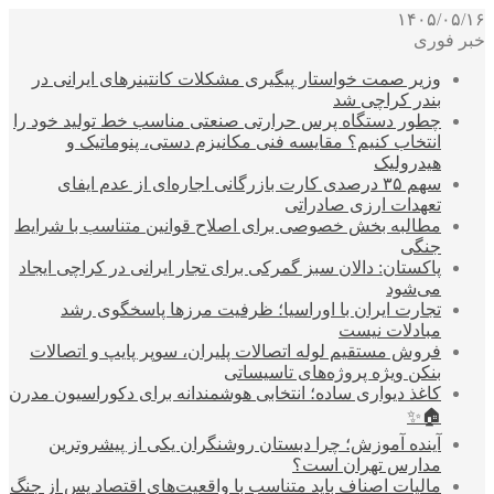
۱۴۰۵/۰۵/۱۶
خبر فوری
وزیر صمت خواستار پیگیری مشکلات کانتینرهای ایرانی در
بندر کراچی شد
چطور دستگاه پرس حرارتی صنعتی مناسب خط تولید خود را
انتخاب کنیم؟ مقایسه فنی مکانیزم دستی، پنوماتیک و
هیدرولیک
سهم ۳۵ درصدی کارت بازرگانی اجاره‌ای از عدم ایفای
تعهدات ارزی صادراتی
مطالبه بخش خصوصی برای اصلاح قوانین متناسب با شرایط
جنگی
پاکستان: دالان سبز گمرکی برای تجار ایرانی در کراچی ایجاد
می‌شود
تجارت ایران با اوراسیا؛ ظرفیت مرزها پاسخگوی رشد
مبادلات نیست
فروش مستقیم لوله اتصالات پلیران، سوپر پایپ و اتصالات
بنکن ویژه پروژه‌های تاسیساتی
کاغذ دیواری ساده؛ انتخابی هوشمندانه برای دکوراسیون مدرن
🏠✨
آینده آموزش؛ چرا دبستان روشنگران یکی از پیشروترین
مدارس تهران است؟
مالیات اصناف باید متناسب با واقعیت‌های اقتصاد پس از جنگ