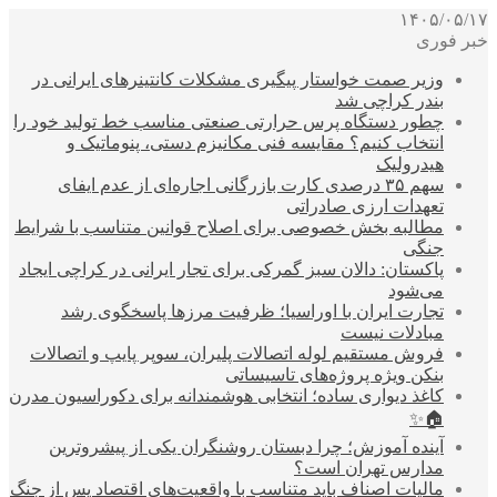
۱۴۰۵/۰۵/۱۷
خبر فوری
وزیر صمت خواستار پیگیری مشکلات کانتینرهای ایرانی در
بندر کراچی شد
چطور دستگاه پرس حرارتی صنعتی مناسب خط تولید خود را
انتخاب کنیم؟ مقایسه فنی مکانیزم دستی، پنوماتیک و
هیدرولیک
سهم ۳۵ درصدی کارت بازرگانی اجاره‌ای از عدم ایفای
تعهدات ارزی صادراتی
مطالبه بخش خصوصی برای اصلاح قوانین متناسب با شرایط
جنگی
پاکستان: دالان سبز گمرکی برای تجار ایرانی در کراچی ایجاد
می‌شود
تجارت ایران با اوراسیا؛ ظرفیت مرزها پاسخگوی رشد
مبادلات نیست
فروش مستقیم لوله اتصالات پلیران، سوپر پایپ و اتصالات
بنکن ویژه پروژه‌های تاسیساتی
کاغذ دیواری ساده؛ انتخابی هوشمندانه برای دکوراسیون مدرن
🏠✨
آینده آموزش؛ چرا دبستان روشنگران یکی از پیشروترین
مدارس تهران است؟
مالیات اصناف باید متناسب با واقعیت‌های اقتصاد پس از جنگ