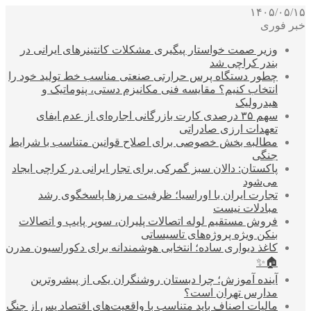
۱۴۰۵/۰۵/۱۵
خبر فوری
وزیر صمت خواستار پیگیری مشکلات کانتینرهای ایرانی در
بندر کراچی شد
چطور دستگاه پرس حرارتی صنعتی مناسب خط تولید خود را
انتخاب کنیم؟ مقایسه فنی مکانیزم دستی، پنوماتیک و
هیدرولیک
سهم ۳۵ درصدی کارت بازرگانی اجاره‌ای از عدم ایفای
تعهدات ارزی صادراتی
مطالبه بخش خصوصی برای اصلاح قوانین متناسب با شرایط
جنگی
پاکستان: دالان سبز گمرکی برای تجار ایرانی در کراچی ایجاد
می‌شود
تجارت ایران با اوراسیا؛ ظرفیت مرزها پاسخگوی رشد
مبادلات نیست
فروش مستقیم لوله اتصالات پلیران، سوپر پایپ و اتصالات
بنکن ویژه پروژه‌های تاسیساتی
کاغذ دیواری ساده؛ انتخابی هوشمندانه برای دکوراسیون مدرن
🏠✨
آینده آموزش؛ چرا دبستان روشنگران یکی از پیشروترین
مدارس تهران است؟
مالیات اصناف باید متناسب با واقعیت‌های اقتصاد پس از جنگ