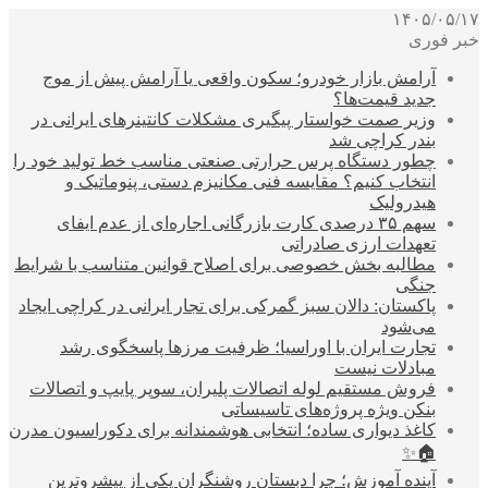
۱۴۰۵/۰۵/۱۷
خبر فوری
آرامش بازار خودرو؛ سکون واقعی یا آرامش پیش از موج
جدید قیمت‌ها؟
وزیر صمت خواستار پیگیری مشکلات کانتینرهای ایرانی در
بندر کراچی شد
چطور دستگاه پرس حرارتی صنعتی مناسب خط تولید خود را
انتخاب کنیم؟ مقایسه فنی مکانیزم دستی، پنوماتیک و
هیدرولیک
سهم ۳۵ درصدی کارت بازرگانی اجاره‌ای از عدم ایفای
تعهدات ارزی صادراتی
مطالبه بخش خصوصی برای اصلاح قوانین متناسب با شرایط
جنگی
پاکستان: دالان سبز گمرکی برای تجار ایرانی در کراچی ایجاد
می‌شود
تجارت ایران با اوراسیا؛ ظرفیت مرزها پاسخگوی رشد
مبادلات نیست
فروش مستقیم لوله اتصالات پلیران، سوپر پایپ و اتصالات
بنکن ویژه پروژه‌های تاسیساتی
کاغذ دیواری ساده؛ انتخابی هوشمندانه برای دکوراسیون مدرن
🏠✨
آینده آموزش؛ چرا دبستان روشنگران یکی از پیشروترین