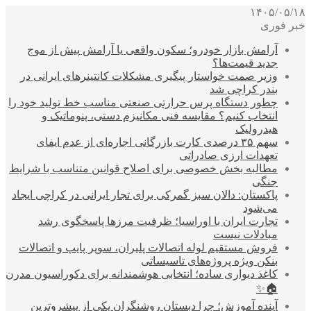
۱۴۰۵/۰۵/۱۸
خبر فوری
آرامش بازار خودرو؛ سکون واقعی یا آرامش پیش از موج
جدید قیمت‌ها؟
وزیر صمت خواستار پیگیری مشکلات کانتینرهای ایرانی در
بندر کراچی شد
چطور دستگاه پرس حرارتی صنعتی مناسب خط تولید خود را
انتخاب کنیم؟ مقایسه فنی مکانیزم دستی، پنوماتیک و
هیدرولیک
سهم ۳۵ درصدی کارت بازرگانی اجاره‌ای از عدم ایفای
تعهدات ارزی صادراتی
مطالبه بخش خصوصی برای اصلاح قوانین متناسب با شرایط
جنگی
پاکستان: دالان سبز گمرکی برای تجار ایرانی در کراچی ایجاد
می‌شود
تجارت ایران با اوراسیا؛ ظرفیت مرزها پاسخگوی رشد
مبادلات نیست
فروش مستقیم لوله اتصالات پلیران، سوپر پایپ و اتصالات
بنکن ویژه پروژه‌های تاسیساتی
کاغذ دیواری ساده؛ انتخابی هوشمندانه برای دکوراسیون مدرن
🏠✨
آینده آموزش؛ چرا دبستان روشنگران یکی از پیشروترین