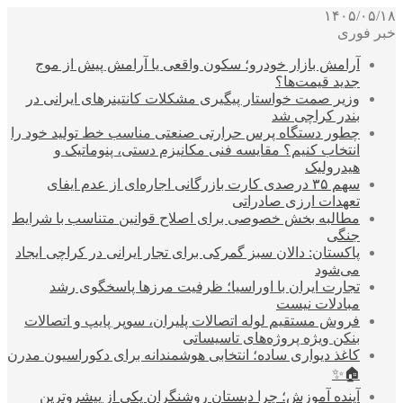
۱۴۰۵/۰۵/۱۸
خبر فوری
آرامش بازار خودرو؛ سکون واقعی یا آرامش پیش از موج
جدید قیمت‌ها؟
وزیر صمت خواستار پیگیری مشکلات کانتینرهای ایرانی در
بندر کراچی شد
چطور دستگاه پرس حرارتی صنعتی مناسب خط تولید خود را
انتخاب کنیم؟ مقایسه فنی مکانیزم دستی، پنوماتیک و
هیدرولیک
سهم ۳۵ درصدی کارت بازرگانی اجاره‌ای از عدم ایفای
تعهدات ارزی صادراتی
مطالبه بخش خصوصی برای اصلاح قوانین متناسب با شرایط
جنگی
پاکستان: دالان سبز گمرکی برای تجار ایرانی در کراچی ایجاد
می‌شود
تجارت ایران با اوراسیا؛ ظرفیت مرزها پاسخگوی رشد
مبادلات نیست
فروش مستقیم لوله اتصالات پلیران، سوپر پایپ و اتصالات
بنکن ویژه پروژه‌های تاسیساتی
کاغذ دیواری ساده؛ انتخابی هوشمندانه برای دکوراسیون مدرن
🏠✨
آینده آموزش؛ چرا دبستان روشنگران یکی از پیشروترین