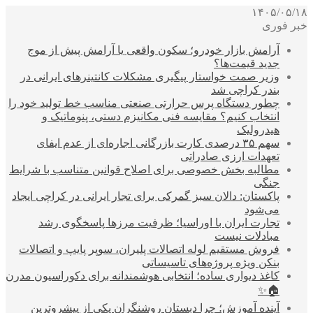
۱۴۰۵/۰۵/۱۸
خبر فوری
آرامش بازار خودرو؛ سکون واقعی یا آرامش پیش از موج
جدید قیمت‌ها؟
وزیر صمت خواستار پیگیری مشکلات کانتینرهای ایرانی در
بندر کراچی شد
چطور دستگاه پرس حرارتی صنعتی مناسب خط تولید خود را
انتخاب کنیم؟ مقایسه فنی مکانیزم دستی، پنوماتیک و
هیدرولیک
سهم ۳۵ درصدی کارت بازرگانی اجاره‌ای از عدم ایفای
تعهدات ارزی صادراتی
مطالبه بخش خصوصی برای اصلاح قوانین متناسب با شرایط
جنگی
پاکستان: دالان سبز گمرکی برای تجار ایرانی در کراچی ایجاد
می‌شود
تجارت ایران با اوراسیا؛ ظرفیت مرزها پاسخگوی رشد
مبادلات نیست
فروش مستقیم لوله اتصالات پلیران، سوپر پایپ و اتصالات
بنکن ویژه پروژه‌های تاسیساتی
کاغذ دیواری ساده؛ انتخابی هوشمندانه برای دکوراسیون مدرن
🏠✨
آینده آموزش؛ چرا دبستان روشنگران یکی از پیشروترین