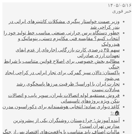
۱۴۰۵/۰۵/۱۶
خبر فوری
وزیر صمت خواستار پیگیری مشکلات کانتینرهای ایرانی در
بندر کراچی شد
چطور دستگاه پرس حرارتی صنعتی مناسب خط تولید خود را
انتخاب کنیم؟ مقایسه فنی مکانیزم دستی، پنوماتیک و
هیدرولیک
سهم ۳۵ درصدی کارت بازرگانی اجاره‌ای از عدم ایفای
تعهدات ارزی صادراتی
مطالبه بخش خصوصی برای اصلاح قوانین متناسب با شرایط
جنگی
پاکستان: دالان سبز گمرکی برای تجار ایرانی در کراچی ایجاد
می‌شود
تجارت ایران با اوراسیا؛ ظرفیت مرزها پاسخگوی رشد
مبادلات نیست
فروش مستقیم لوله اتصالات پلیران، سوپر پایپ و اتصالات
بنکن ویژه پروژه‌های تاسیساتی
کاغذ دیواری ساده؛ انتخابی هوشمندانه برای دکوراسیون مدرن
🏠✨
آینده آموزش؛ چرا دبستان روشنگران یکی از پیشروترین
مدارس تهران است؟
مالیات اصناف باید متناسب با واقعیت‌های اقتصاد پس از جنگ