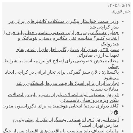
۱۴۰۵/۰۵/۱۷
خبر فوری
وزیر صمت خواستار پیگیری مشکلات کانتینرهای ایرانی در
بندر کراچی شد
چطور دستگاه پرس حرارتی صنعتی مناسب خط تولید خود را
انتخاب کنیم؟ مقایسه فنی مکانیزم دستی، پنوماتیک و
هیدرولیک
سهم ۳۵ درصدی کارت بازرگانی اجاره‌ای از عدم ایفای
تعهدات ارزی صادراتی
مطالبه بخش خصوصی برای اصلاح قوانین متناسب با شرایط
جنگی
پاکستان: دالان سبز گمرکی برای تجار ایرانی در کراچی ایجاد
می‌شود
تجارت ایران با اوراسیا؛ ظرفیت مرزها پاسخگوی رشد
مبادلات نیست
فروش مستقیم لوله اتصالات پلیران، سوپر پایپ و اتصالات
بنکن ویژه پروژه‌های تاسیساتی
کاغذ دیواری ساده؛ انتخابی هوشمندانه برای دکوراسیون مدرن
🏠✨
آینده آموزش؛ چرا دبستان روشنگران یکی از پیشروترین
مدارس تهران است؟
مالیات اصناف باید متناسب با واقعیت‌های اقتصاد پس از جنگ