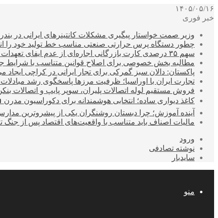
۱۴۰۵/۰۵/۱۶
خبر فوری
وزیر صمت خواستار پیگیری مشکلات کانتینرهای ایرانی در بند
چطور دستگاه پرس حرارتی صنعتی مناسب خط تولید خود را انتخ
سهم ۳۵ درصدی کارت بازرگانی اجاره‌ای از عدم ایفای تعهدات ارزی صادراتی
مطالبه بخش خصوصی برای اصلاح قوانین متناسب با شرایط ج
پاکستان: دالان سبز گمرکی برای تجار ایرانی در کراچی ایجاد م
تجارت ایران با اوراسیا؛ ظرفیت مرزها پاسخگوی رشد مبادلات
فروش مستقیم لوله اتصالات پلیران، سوپر پایپ و اتصالات بنکن
کاغذ دیواری ساده؛ انتخابی هوشمندانه برای دکوراسیون مدرن 
آینده آموزش؛ چرا دبستان روشنگران یکی از پیشروترین مدار
مالیات اصناف باید متناسب با واقعیت‌های اقتصاد پس از جنگ ت
ورود
نوشته تصادفی
سایدبار
منو