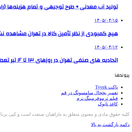
تولید آب معدنی + طرح توجیهی و تمام هزینه‌ها (را
۱۴۰۵/۰۴/۱۵
هیچ کمبودی از نظر تأمین کالا در تهران مشاهده ن
۱۴۰۵/۰۴/۱۲
اتحادیه های صنفی تهران در روزهای ۱۳ تا ۱۶ تیر تعطیل است
پیوندها
پاکت Tyvek
تعمیر یخچال سامسونگ در قم
فیلم ترموفرمینگ نرم
کاغذ تایوک
کلیه حقوق مادی و معنوی متعلق به هlراهیان صنعت است و کپی برداری با ذکر منبع مجاز است
دکمه بازگشت به بالا