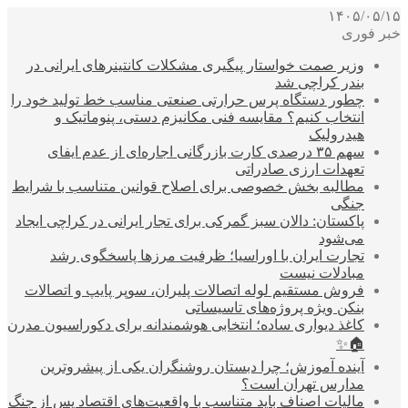
۱۴۰۵/۰۵/۱۵
خبر فوری
وزیر صمت خواستار پیگیری مشکلات کانتینرهای ایرانی در
بندر کراچی شد
چطور دستگاه پرس حرارتی صنعتی مناسب خط تولید خود را
انتخاب کنیم؟ مقایسه فنی مکانیزم دستی، پنوماتیک و
هیدرولیک
سهم ۳۵ درصدی کارت بازرگانی اجاره‌ای از عدم ایفای
تعهدات ارزی صادراتی
مطالبه بخش خصوصی برای اصلاح قوانین متناسب با شرایط
جنگی
پاکستان: دالان سبز گمرکی برای تجار ایرانی در کراچی ایجاد
می‌شود
تجارت ایران با اوراسیا؛ ظرفیت مرزها پاسخگوی رشد
مبادلات نیست
فروش مستقیم لوله اتصالات پلیران، سوپر پایپ و اتصالات
بنکن ویژه پروژه‌های تاسیساتی
کاغذ دیواری ساده؛ انتخابی هوشمندانه برای دکوراسیون مدرن
🏠✨
آینده آموزش؛ چرا دبستان روشنگران یکی از پیشروترین
مدارس تهران است؟
مالیات اصناف باید متناسب با واقعیت‌های اقتصاد پس از جنگ