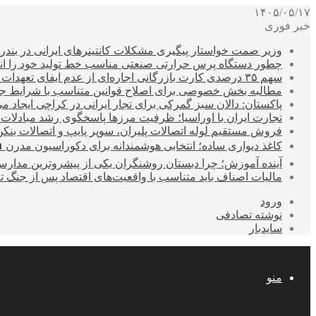
۱۴۰۵/۰۵/۱۷
خبر فوری
وزیر صمت خواستار پیگیری مشکلات کانتینرهای ایرانی در بند
چطور دستگاه پرس حرارتی صنعتی مناسب خط تولید خود را انتخ
سهم ۳۵ درصدی کارت بازرگانی اجاره‌ای از عدم ایفای تعهدات ارزی صادراتی
مطالبه بخش خصوصی برای اصلاح قوانین متناسب با شرایط ج
پاکستان: دالان سبز گمرکی برای تجار ایرانی در کراچی ایجاد م
تجارت ایران با اوراسیا؛ ظرفیت مرزها پاسخگوی رشد مبادلات
فروش مستقیم لوله اتصالات پلیران، سوپر پایپ و اتصالات بنکن
کاغذ دیواری ساده؛ انتخابی هوشمندانه برای دکوراسیون مدرن 
آینده آموزش؛ چرا دبستان روشنگران یکی از پیشروترین مدار
مالیات اصناف باید متناسب با واقعیت‌های اقتصاد پس از جنگ ت
ورود
نوشته تصادفی
سایدبار
منو