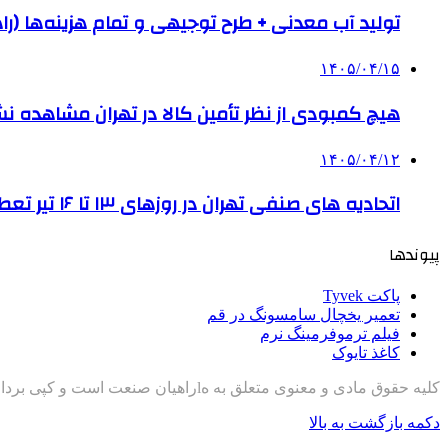
تولید آب معدنی + طرح توجیهی و تمام هزینه‌ها (را
۱۴۰۵/۰۴/۱۵
هیچ کمبودی از نظر تأمین کالا در تهران مشاهده ن
۱۴۰۵/۰۴/۱۲
اتحادیه های صنفی تهران در روزهای ۱۳ تا ۱۶ تیر تعطیل است
پیوندها
پاکت Tyvek
تعمیر یخچال سامسونگ در قم
فیلم ترموفرمینگ نرم
کاغذ تایوک
کلیه حقوق مادی و معنوی متعلق به هlراهیان صنعت است و کپی برداری با ذکر منبع مجاز است
دکمه بازگشت به بالا