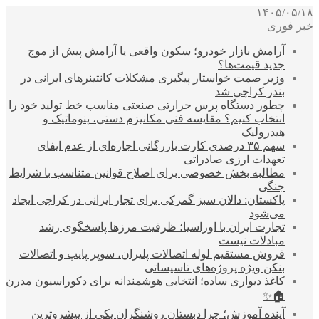
۱۴۰۵/۰۵/۱۸
خبر فوری
آرامش بازار خودرو؛ سکون واقعی یا آرامش پیش از موج
جدید قیمت‌ها؟
وزیر صمت خواستار پیگیری مشکلات کانتینرهای ایرانی در
بندر کراچی شد
چطور دستگاه پرس حرارتی صنعتی مناسب خط تولید خود را
انتخاب کنیم؟ مقایسه فنی مکانیزم دستی، پنوماتیک و
هیدرولیک
سهم ۳۵ درصدی کارت بازرگانی اجاره‌ای از عدم ایفای
تعهدات ارزی صادراتی
مطالبه بخش خصوصی برای اصلاح قوانین متناسب با شرایط
جنگی
پاکستان: دالان سبز گمرکی برای تجار ایرانی در کراچی ایجاد
می‌شود
تجارت ایران با اوراسیا؛ ظرفیت مرزها پاسخگوی رشد
مبادلات نیست
فروش مستقیم لوله اتصالات پلیران، سوپر پایپ و اتصالات
بنکن ویژه پروژه‌های تاسیساتی
کاغذ دیواری ساده؛ انتخابی هوشمندانه برای دکوراسیون مدرن
🏠✨
آینده آموزش؛ چرا دبستان روشنگران یکی از پیشروترین