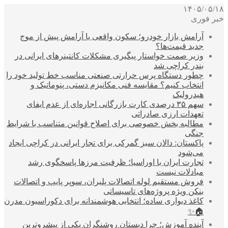
۱۴۰۵/۰۵/۱۸
خبر فوری
آرامش بازار خودرو؛ سکون واقعی یا آرامش پیش از موج
جدید قیمت‌ها؟
وزیر صمت خواستار پیگیری مشکلات کانتینرهای ایرانی در
بندر کراچی شد
چطور دستگاه پرس حرارتی صنعتی مناسب خط تولید خود را
انتخاب کنیم؟ مقایسه فنی مکانیزم دستی، پنوماتیک و
هیدرولیک
سهم ۳۵ درصدی کارت بازرگانی اجاره‌ای از عدم ایفای
تعهدات ارزی صادراتی
مطالبه بخش خصوصی برای اصلاح قوانین متناسب با شرایط
جنگی
پاکستان: دالان سبز گمرکی برای تجار ایرانی در کراچی ایجاد
می‌شود
تجارت ایران با اوراسیا؛ ظرفیت مرزها پاسخگوی رشد
مبادلات نیست
فروش مستقیم لوله اتصالات پلیران، سوپر پایپ و اتصالات
بنکن ویژه پروژه‌های تاسیساتی
کاغذ دیواری ساده؛ انتخابی هوشمندانه برای دکوراسیون مدرن
🏠✨
آینده آموزش؛ چرا دبستان روشنگران یکی از پیشروترین