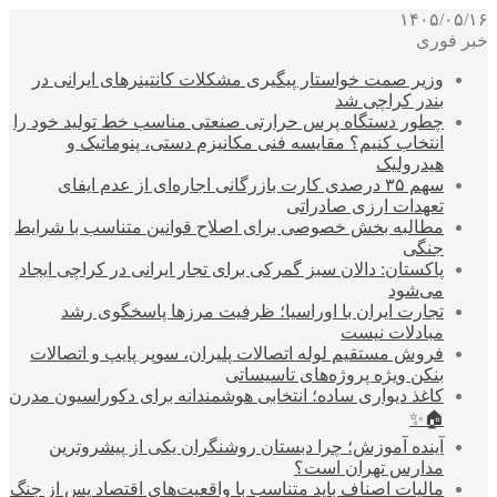
۱۴۰۵/۰۵/۱۶
خبر فوری
وزیر صمت خواستار پیگیری مشکلات کانتینرهای ایرانی در
بندر کراچی شد
چطور دستگاه پرس حرارتی صنعتی مناسب خط تولید خود را
انتخاب کنیم؟ مقایسه فنی مکانیزم دستی، پنوماتیک و
هیدرولیک
سهم ۳۵ درصدی کارت بازرگانی اجاره‌ای از عدم ایفای
تعهدات ارزی صادراتی
مطالبه بخش خصوصی برای اصلاح قوانین متناسب با شرایط
جنگی
پاکستان: دالان سبز گمرکی برای تجار ایرانی در کراچی ایجاد
می‌شود
تجارت ایران با اوراسیا؛ ظرفیت مرزها پاسخگوی رشد
مبادلات نیست
فروش مستقیم لوله اتصالات پلیران، سوپر پایپ و اتصالات
بنکن ویژه پروژه‌های تاسیساتی
کاغذ دیواری ساده؛ انتخابی هوشمندانه برای دکوراسیون مدرن
🏠✨
آینده آموزش؛ چرا دبستان روشنگران یکی از پیشروترین
مدارس تهران است؟
مالیات اصناف باید متناسب با واقعیت‌های اقتصاد پس از جنگ