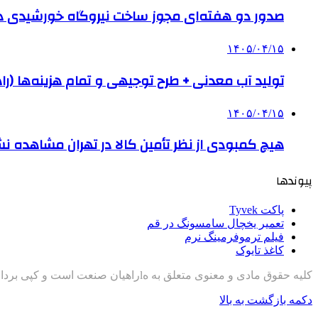
صدور دو هفته‌ای مجوز ساخت نیروگاه خورشیدی 
۱۴۰۵/۰۴/۱۵
تولید آب معدنی + طرح توجیهی و تمام هزینه‌ها (را
۱۴۰۵/۰۴/۱۵
هیچ کمبودی از نظر تأمین کالا در تهران مشاهده ن
پیوندها
پاکت Tyvek
تعمیر یخچال سامسونگ در قم
فیلم ترموفرمینگ نرم
کاغذ تایوک
کلیه حقوق مادی و معنوی متعلق به هlراهیان صنعت است و کپی برداری با ذکر منبع مجاز است
دکمه بازگشت به بالا