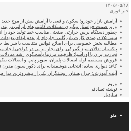
۱۴۰۵/۰۵/۱۸
خبر فوری
آرامش بازار خودرو؛ سکون واقعی یا آرامش پیش از موج جدید 
وزیر صمت خواستار پیگیری مشکلات کانتینرهای ایرانی در بند
چطور دستگاه پرس حرارتی صنعتی مناسب خط تولید خود را انتخ
سهم ۳۵ درصدی کارت بازرگانی اجاره‌ای از عدم ایفای تعهدات ارزی صادراتی
مطالبه بخش خصوصی برای اصلاح قوانین متناسب با شرایط ج
پاکستان: دالان سبز گمرکی برای تجار ایرانی در کراچی ایجاد م
تجارت ایران با اوراسیا؛ ظرفیت مرزها پاسخگوی رشد مبادلات
فروش مستقیم لوله اتصالات پلیران، سوپر پایپ و اتصالات بنکن
کاغذ دیواری ساده؛ انتخابی هوشمندانه برای دکوراسیون مدرن 
آینده آموزش؛ چرا دبستان روشنگران یکی از پیشروترین مدار
ورود
نوشته تصادفی
سایدبار
منو