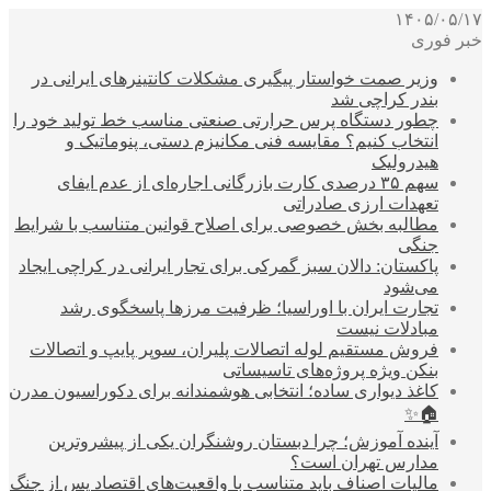
۱۴۰۵/۰۵/۱۷
خبر فوری
وزیر صمت خواستار پیگیری مشکلات کانتینرهای ایرانی در
بندر کراچی شد
چطور دستگاه پرس حرارتی صنعتی مناسب خط تولید خود را
انتخاب کنیم؟ مقایسه فنی مکانیزم دستی، پنوماتیک و
هیدرولیک
سهم ۳۵ درصدی کارت بازرگانی اجاره‌ای از عدم ایفای
تعهدات ارزی صادراتی
مطالبه بخش خصوصی برای اصلاح قوانین متناسب با شرایط
جنگی
پاکستان: دالان سبز گمرکی برای تجار ایرانی در کراچی ایجاد
می‌شود
تجارت ایران با اوراسیا؛ ظرفیت مرزها پاسخگوی رشد
مبادلات نیست
فروش مستقیم لوله اتصالات پلیران، سوپر پایپ و اتصالات
بنکن ویژه پروژه‌های تاسیساتی
کاغذ دیواری ساده؛ انتخابی هوشمندانه برای دکوراسیون مدرن
🏠✨
آینده آموزش؛ چرا دبستان روشنگران یکی از پیشروترین
مدارس تهران است؟
مالیات اصناف باید متناسب با واقعیت‌های اقتصاد پس از جنگ