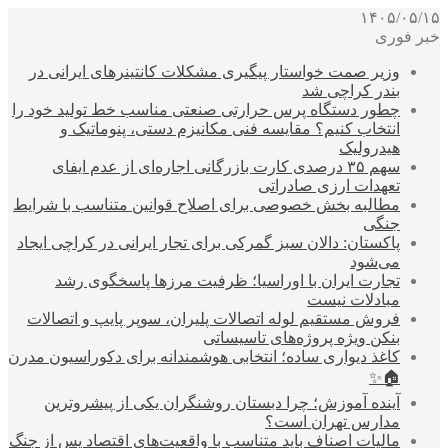
۱۴۰۵/۰۵/۱۵
خبر فوری
وزیر صمت خواستار پیگیری مشکلات کانتینرهای ایرانی در
بندر کراچی شد
چطور دستگاه پرس حرارتی صنعتی مناسب خط تولید خود را
انتخاب کنیم؟ مقایسه فنی مکانیزم دستی، پنوماتیک و
هیدرولیک
سهم ۳۵ درصدی کارت بازرگانی اجاره‌ای از عدم ایفای
تعهدات ارزی صادراتی
مطالبه بخش خصوصی برای اصلاح قوانین متناسب با شرایط
جنگی
پاکستان: دالان سبز گمرکی برای تجار ایرانی در کراچی ایجاد
می‌شود
تجارت ایران با اوراسیا؛ ظرفیت مرزها پاسخگوی رشد
مبادلات نیست
فروش مستقیم لوله اتصالات پلیران، سوپر پایپ و اتصالات
بنکن ویژه پروژه‌های تاسیساتی
کاغذ دیواری ساده؛ انتخابی هوشمندانه برای دکوراسیون مدرن
🏠✨
آینده آموزش؛ چرا دبستان روشنگران یکی از پیشروترین
مدارس تهران است؟
مالیات اصناف باید متناسب با واقعیت‌های اقتصاد پس از جنگ