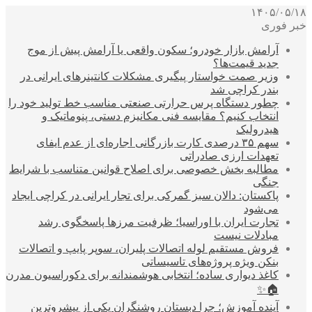
۱۴۰۵/۰۵/۱۸
خبر فوری
آرامش بازار خودرو؛ سکون واقعی یا آرامش پیش از موج
جدید قیمت‌ها؟
وزیر صمت خواستار پیگیری مشکلات کانتینرهای ایرانی در
بندر کراچی شد
چطور دستگاه پرس حرارتی صنعتی مناسب خط تولید خود را
انتخاب کنیم؟ مقایسه فنی مکانیزم دستی، پنوماتیک و
هیدرولیک
سهم ۳۵ درصدی کارت بازرگانی اجاره‌ای از عدم ایفای
تعهدات ارزی صادراتی
مطالبه بخش خصوصی برای اصلاح قوانین متناسب با شرایط
جنگی
پاکستان: دالان سبز گمرکی برای تجار ایرانی در کراچی ایجاد
می‌شود
تجارت ایران با اوراسیا؛ ظرفیت مرزها پاسخگوی رشد
مبادلات نیست
فروش مستقیم لوله اتصالات پلیران، سوپر پایپ و اتصالات
بنکن ویژه پروژه‌های تاسیساتی
کاغذ دیواری ساده؛ انتخابی هوشمندانه برای دکوراسیون مدرن
🏠✨
آینده آموزش؛ چرا دبستان روشنگران یکی از پیشروترین