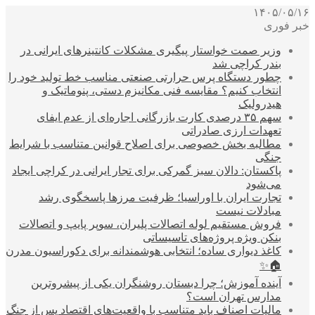
۱۴۰۵/۰۵/۱۶
خبر فوری
وزیر صمت خواستار پیگیری مشکلات کانتینرهای ایرانی در
بندر کراچی شد
چطور دستگاه پرس حرارتی صنعتی مناسب خط تولید خود را
انتخاب کنیم؟ مقایسه فنی مکانیزم دستی، پنوماتیک و
هیدرولیک
سهم ۳۵ درصدی کارت بازرگانی اجاره‌ای از عدم ایفای
تعهدات ارزی صادراتی
مطالبه بخش خصوصی برای اصلاح قوانین متناسب با شرایط
جنگی
پاکستان: دالان سبز گمرکی برای تجار ایرانی در کراچی ایجاد
می‌شود
تجارت ایران با اوراسیا؛ ظرفیت مرزها پاسخگوی رشد
مبادلات نیست
فروش مستقیم لوله اتصالات پلیران، سوپر پایپ و اتصالات
بنکن ویژه پروژه‌های تاسیساتی
کاغذ دیواری ساده؛ انتخابی هوشمندانه برای دکوراسیون مدرن
🏠✨
آینده آموزش؛ چرا دبستان روشنگران یکی از پیشروترین
مدارس تهران است؟
مالیات اصناف باید متناسب با واقعیت‌های اقتصاد پس از جنگ