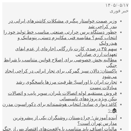
۱۴۰۵/۰۵/۱۷
خبر فوری
وزیر صمت خواستار پیگیری مشکلات کانتینرهای ایرانی در
بندر کراچی شد
چطور دستگاه پرس حرارتی صنعتی مناسب خط تولید خود را
انتخاب کنیم؟ مقایسه فنی مکانیزم دستی، پنوماتیک و
هیدرولیک
سهم ۳۵ درصدی کارت بازرگانی اجاره‌ای از عدم ایفای
تعهدات ارزی صادراتی
مطالبه بخش خصوصی برای اصلاح قوانین متناسب با شرایط
جنگی
پاکستان: دالان سبز گمرکی برای تجار ایرانی در کراچی ایجاد
می‌شود
تجارت ایران با اوراسیا؛ ظرفیت مرزها پاسخگوی رشد
مبادلات نیست
فروش مستقیم لوله اتصالات پلیران، سوپر پایپ و اتصالات
بنکن ویژه پروژه‌های تاسیساتی
کاغذ دیواری ساده؛ انتخابی هوشمندانه برای دکوراسیون مدرن
🏠✨
آینده آموزش؛ چرا دبستان روشنگران یکی از پیشروترین
مدارس تهران است؟
مالیات اصناف باید متناسب با واقعیت‌های اقتصاد پس از جنگ