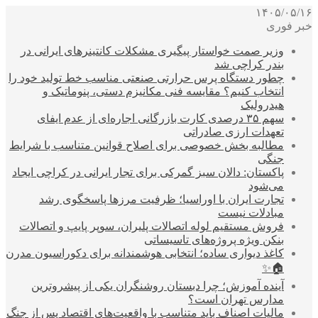
۱۴۰۵/۰۵/۱۶
خبر فوری
وزیر صمت خواستار پیگیری مشکلات کانتینرهای ایرانی در
بندر کراچی شد
چطور دستگاه پرس حرارتی صنعتی مناسب خط تولید خود را
انتخاب کنیم؟ مقایسه فنی مکانیزم دستی، پنوماتیک و
هیدرولیک
سهم ۳۵ درصدی کارت بازرگانی اجاره‌ای از عدم ایفای
تعهدات ارزی صادراتی
مطالبه بخش خصوصی برای اصلاح قوانین متناسب با شرایط
جنگی
پاکستان: دالان سبز گمرکی برای تجار ایرانی در کراچی ایجاد
می‌شود
تجارت ایران با اوراسیا؛ ظرفیت مرزها پاسخگوی رشد
مبادلات نیست
فروش مستقیم لوله اتصالات پلیران، سوپر پایپ و اتصالات
بنکن ویژه پروژه‌های تاسیساتی
کاغذ دیواری ساده؛ انتخابی هوشمندانه برای دکوراسیون مدرن
🏠✨
آینده آموزش؛ چرا دبستان روشنگران یکی از پیشروترین
مدارس تهران است؟
مالیات اصناف باید متناسب با واقعیت‌های اقتصاد پس از جنگ