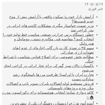
۱۴۰۵/۰۵/۱۹
خبر فوری
آرامش بازار خودرو؛ سکون واقعی یا آرامش پیش از موج
جدید قیمت‌ها؟
وزیر صمت خواستار پیگیری مشکلات کانتینرهای ایرانی در
بندر کراچی شد
چطور دستگاه پرس حرارتی صنعتی مناسب خط تولید خود را
انتخاب کنیم؟ مقایسه فنی مکانیزم دستی، پنوماتیک و
هیدرولیک
سهم ۳۵ درصدی کارت بازرگانی اجاره‌ای از عدم ایفای
تعهدات ارزی صادراتی
مطالبه بخش خصوصی برای اصلاح قوانین متناسب با شرایط
جنگی
پاکستان: دالان سبز گمرکی برای تجار ایرانی در کراچی ایجاد
می‌شود
تجارت ایران با اوراسیا؛ ظرفیت مرزها پاسخگوی رشد
مبادلات نیست
فروش مستقیم لوله اتصالات پلیران، سوپر پایپ و اتصالات
بنکن ویژه پروژه‌های تاسیساتی
کاغذ دیواری ساده؛ انتخابی هوشمندانه برای دکوراسیون مدرن
🏠✨
آینده آموزش؛ چرا دبستان روشنگران یکی از پیشروترین