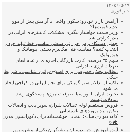
۱۴۰۵/۰۵/۱۹
خبر فوری
آرامش بازار خودرو؛ سکون واقعی یا آرامش پیش از موج
جدید قیمت‌ها؟
وزیر صمت خواستار پیگیری مشکلات کانتینرهای ایرانی در
بندر کراچی شد
چطور دستگاه پرس حرارتی صنعتی مناسب خط تولید خود را
انتخاب کنیم؟ مقایسه فنی مکانیزم دستی، پنوماتیک و
هیدرولیک
سهم ۳۵ درصدی کارت بازرگانی اجاره‌ای از عدم ایفای
تعهدات ارزی صادراتی
مطالبه بخش خصوصی برای اصلاح قوانین متناسب با شرایط
جنگی
پاکستان: دالان سبز گمرکی برای تجار ایرانی در کراچی ایجاد
می‌شود
تجارت ایران با اوراسیا؛ ظرفیت مرزها پاسخگوی رشد
مبادلات نیست
فروش مستقیم لوله اتصالات پلیران، سوپر پایپ و اتصالات
بنکن ویژه پروژه‌های تاسیساتی
کاغذ دیواری ساده؛ انتخابی هوشمندانه برای دکوراسیون مدرن
🏠✨
آینده آموزش؛ چرا دبستان روشنگران یکی از پیشروترین