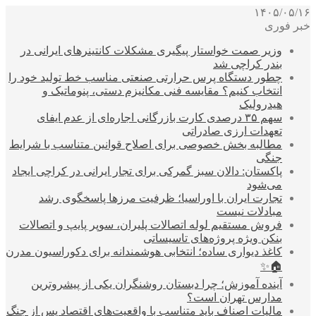
۱۴۰۵/۰۵/۱۶
خبر فوری
وزیر صمت خواستار پیگیری مشکلات کانتینرهای ایرانی در
بندر کراچی شد
چطور دستگاه پرس حرارتی صنعتی مناسب خط تولید خود را
انتخاب کنیم؟ مقایسه فنی مکانیزم دستی، پنوماتیک و
هیدرولیک
سهم ۳۵ درصدی کارت بازرگانی اجاره‌ای از عدم ایفای
تعهدات ارزی صادراتی
مطالبه بخش خصوصی برای اصلاح قوانین متناسب با شرایط
جنگی
پاکستان: دالان سبز گمرکی برای تجار ایرانی در کراچی ایجاد
می‌شود
تجارت ایران با اوراسیا؛ ظرفیت مرزها پاسخگوی رشد
مبادلات نیست
فروش مستقیم لوله اتصالات پلیران، سوپر پایپ و اتصالات
بنکن ویژه پروژه‌های تاسیساتی
کاغذ دیواری ساده؛ انتخابی هوشمندانه برای دکوراسیون مدرن
🏠✨
آینده آموزش؛ چرا دبستان روشنگران یکی از پیشروترین
مدارس تهران است؟
مالیات اصناف باید متناسب با واقعیت‌های اقتصاد پس از جنگ