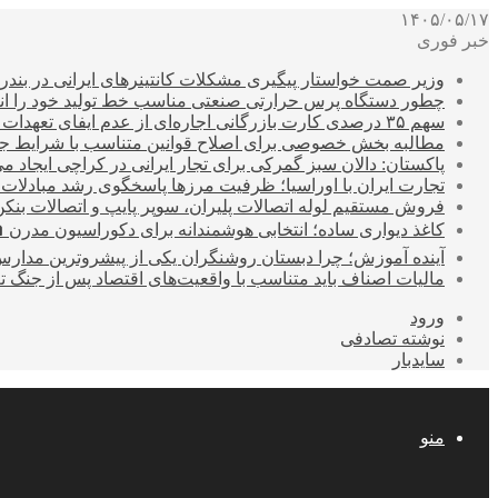
۱۴۰۵/۰۵/۱۷
خبر فوری
وزیر صمت خواستار پیگیری مشکلات کانتینرهای ایرانی در بند
چطور دستگاه پرس حرارتی صنعتی مناسب خط تولید خود را انتخ
سهم ۳۵ درصدی کارت بازرگانی اجاره‌ای از عدم ایفای تعهدات ارزی صادراتی
مطالبه بخش خصوصی برای اصلاح قوانین متناسب با شرایط ج
پاکستان: دالان سبز گمرکی برای تجار ایرانی در کراچی ایجاد م
تجارت ایران با اوراسیا؛ ظرفیت مرزها پاسخگوی رشد مبادلات
فروش مستقیم لوله اتصالات پلیران، سوپر پایپ و اتصالات بنکن
کاغذ دیواری ساده؛ انتخابی هوشمندانه برای دکوراسیون مدرن 
آینده آموزش؛ چرا دبستان روشنگران یکی از پیشروترین مدار
مالیات اصناف باید متناسب با واقعیت‌های اقتصاد پس از جنگ ت
ورود
نوشته تصادفی
سایدبار
منو