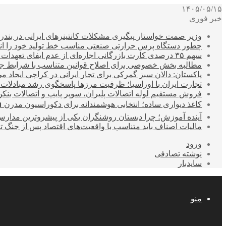
۱۴۰۵/۰۵/۱۵
خبر فوری
وزیر صمت خواستار پیگیری مشکلات کانتینرهای ایرانی در بند
چطور دستگاه پرس حرارتی صنعتی مناسب خط تولید خود را انتخ
سهم ۳۵ درصدی کارت بازرگانی اجاره‌ای از عدم ایفای تعهدات ارزی صادراتی
مطالبه بخش خصوصی برای اصلاح قوانین متناسب با شرایط ج
پاکستان: دالان سبز گمرکی برای تجار ایرانی در کراچی ایجاد م
تجارت ایران با اوراسیا؛ ظرفیت مرزها پاسخگوی رشد مبادلات
فروش مستقیم لوله اتصالات پلیران، سوپر پایپ و اتصالات بنکن
کاغذ دیواری ساده؛ انتخابی هوشمندانه برای دکوراسیون مدرن 
آینده آموزش؛ چرا دبستان روشنگران یکی از پیشروترین مدار
مالیات اصناف باید متناسب با واقعیت‌های اقتصاد پس از جنگ ت
ورود
نوشته تصادفی
سایدبار
منو