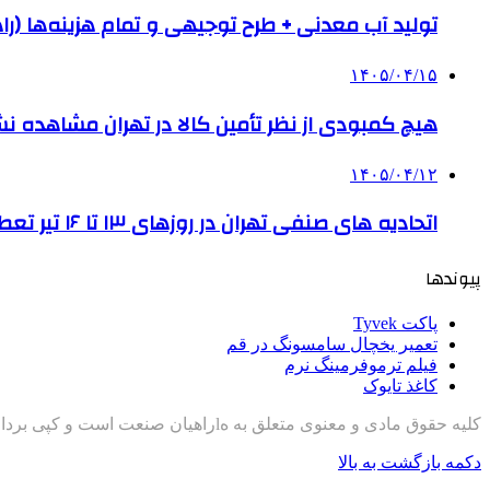
تولید آب معدنی + طرح توجیهی و تمام هزینه‌ها (را
۱۴۰۵/۰۴/۱۵
هیچ کمبودی از نظر تأمین کالا در تهران مشاهده ن
۱۴۰۵/۰۴/۱۲
اتحادیه های صنفی تهران در روزهای ۱۳ تا ۱۶ تیر تعطیل است
پیوندها
پاکت Tyvek
تعمیر یخچال سامسونگ در قم
فیلم ترموفرمینگ نرم
کاغذ تایوک
کلیه حقوق مادی و معنوی متعلق به هlراهیان صنعت است و کپی برداری با ذکر منبع مجاز است
دکمه بازگشت به بالا