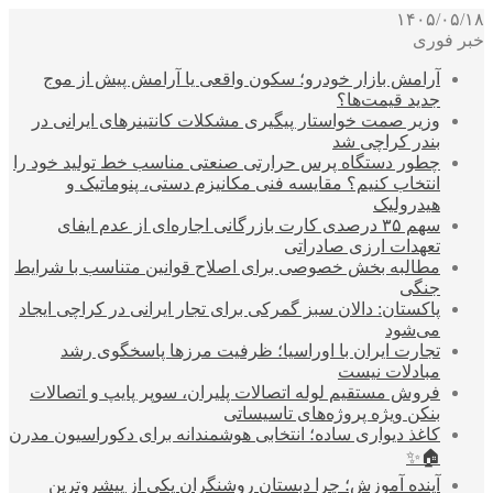
۱۴۰۵/۰۵/۱۸
خبر فوری
آرامش بازار خودرو؛ سکون واقعی یا آرامش پیش از موج
جدید قیمت‌ها؟
وزیر صمت خواستار پیگیری مشکلات کانتینرهای ایرانی در
بندر کراچی شد
چطور دستگاه پرس حرارتی صنعتی مناسب خط تولید خود را
انتخاب کنیم؟ مقایسه فنی مکانیزم دستی، پنوماتیک و
هیدرولیک
سهم ۳۵ درصدی کارت بازرگانی اجاره‌ای از عدم ایفای
تعهدات ارزی صادراتی
مطالبه بخش خصوصی برای اصلاح قوانین متناسب با شرایط
جنگی
پاکستان: دالان سبز گمرکی برای تجار ایرانی در کراچی ایجاد
می‌شود
تجارت ایران با اوراسیا؛ ظرفیت مرزها پاسخگوی رشد
مبادلات نیست
فروش مستقیم لوله اتصالات پلیران، سوپر پایپ و اتصالات
بنکن ویژه پروژه‌های تاسیساتی
کاغذ دیواری ساده؛ انتخابی هوشمندانه برای دکوراسیون مدرن
🏠✨
آینده آموزش؛ چرا دبستان روشنگران یکی از پیشروترین