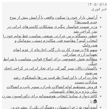
۱۴۰۵/۰۵/۱۸
خبر فوری
آرامش بازار خودرو؛ سکون واقعی یا آرامش پیش از موج
جدید قیمت‌ها؟
وزیر صمت خواستار پیگیری مشکلات کانتینرهای ایرانی در
بندر کراچی شد
چطور دستگاه پرس حرارتی صنعتی مناسب خط تولید خود را
انتخاب کنیم؟ مقایسه فنی مکانیزم دستی، پنوماتیک و
هیدرولیک
سهم ۳۵ درصدی کارت بازرگانی اجاره‌ای از عدم ایفای
تعهدات ارزی صادراتی
مطالبه بخش خصوصی برای اصلاح قوانین متناسب با شرایط
جنگی
پاکستان: دالان سبز گمرکی برای تجار ایرانی در کراچی ایجاد
می‌شود
تجارت ایران با اوراسیا؛ ظرفیت مرزها پاسخگوی رشد
مبادلات نیست
فروش مستقیم لوله اتصالات پلیران، سوپر پایپ و اتصالات
بنکن ویژه پروژه‌های تاسیساتی
کاغذ دیواری ساده؛ انتخابی هوشمندانه برای دکوراسیون مدرن
🏠✨
آینده آموزش؛ چرا دبستان روشنگران یکی از پیشروترین