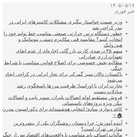
۱۴۰۵/۰۵/۱۶
خبر فوری
وزیر صمت خواستار پیگیری مشکلات کانتینرهای ایرانی در
بندر کراچی شد
چطور دستگاه پرس حرارتی صنعتی مناسب خط تولید خود را
انتخاب کنیم؟ مقایسه فنی مکانیزم دستی، پنوماتیک و
هیدرولیک
سهم ۳۵ درصدی کارت بازرگانی اجاره‌ای از عدم ایفای
تعهدات ارزی صادراتی
مطالبه بخش خصوصی برای اصلاح قوانین متناسب با شرایط
جنگی
پاکستان: دالان سبز گمرکی برای تجار ایرانی در کراچی ایجاد
می‌شود
تجارت ایران با اوراسیا؛ ظرفیت مرزها پاسخگوی رشد
مبادلات نیست
فروش مستقیم لوله اتصالات پلیران، سوپر پایپ و اتصالات
بنکن ویژه پروژه‌های تاسیساتی
کاغذ دیواری ساده؛ انتخابی هوشمندانه برای دکوراسیون مدرن
🏠✨
آینده آموزش؛ چرا دبستان روشنگران یکی از پیشروترین
مدارس تهران است؟
مالیات اصناف باید متناسب با واقعیت‌های اقتصاد پس از جنگ