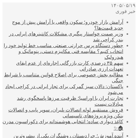
۱۴۰۵/۰۵/۱۹
خبر فوری
آرامش بازار خودرو؛ سکون واقعی یا آرامش پیش از موج
جدید قیمت‌ها؟
وزیر صمت خواستار پیگیری مشکلات کانتینرهای ایرانی در
بندر کراچی شد
چطور دستگاه پرس حرارتی صنعتی مناسب خط تولید خود را
انتخاب کنیم؟ مقایسه فنی مکانیزم دستی، پنوماتیک و
هیدرولیک
سهم ۳۵ درصدی کارت بازرگانی اجاره‌ای از عدم ایفای
تعهدات ارزی صادراتی
مطالبه بخش خصوصی برای اصلاح قوانین متناسب با شرایط
جنگی
پاکستان: دالان سبز گمرکی برای تجار ایرانی در کراچی ایجاد
می‌شود
تجارت ایران با اوراسیا؛ ظرفیت مرزها پاسخگوی رشد
مبادلات نیست
فروش مستقیم لوله اتصالات پلیران، سوپر پایپ و اتصالات
بنکن ویژه پروژه‌های تاسیساتی
کاغذ دیواری ساده؛ انتخابی هوشمندانه برای دکوراسیون مدرن
🏠✨
آینده آموزش؛ چرا دبستان روشنگران یکی از پیشروترین