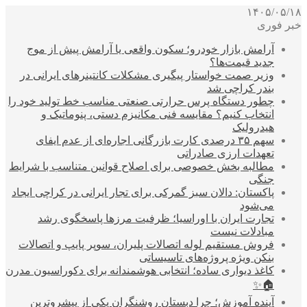
۱۴۰۵/۰۵/۱۸
خبر فوری
آرامش بازار خودرو؛ سکون واقعی یا آرامش پیش از موج
جدید قیمت‌ها؟
وزیر صمت خواستار پیگیری مشکلات کانتینرهای ایرانی در
بندر کراچی شد
چطور دستگاه پرس حرارتی صنعتی مناسب خط تولید خود را
انتخاب کنیم؟ مقایسه فنی مکانیزم دستی، پنوماتیک و
هیدرولیک
سهم ۳۵ درصدی کارت بازرگانی اجاره‌ای از عدم ایفای
تعهدات ارزی صادراتی
مطالبه بخش خصوصی برای اصلاح قوانین متناسب با شرایط
جنگی
پاکستان: دالان سبز گمرکی برای تجار ایرانی در کراچی ایجاد
می‌شود
تجارت ایران با اوراسیا؛ ظرفیت مرزها پاسخگوی رشد
مبادلات نیست
فروش مستقیم لوله اتصالات پلیران، سوپر پایپ و اتصالات
بنکن ویژه پروژه‌های تاسیساتی
کاغذ دیواری ساده؛ انتخابی هوشمندانه برای دکوراسیون مدرن
🏠✨
آینده آموزش؛ چرا دبستان روشنگران یکی از پیشروترین