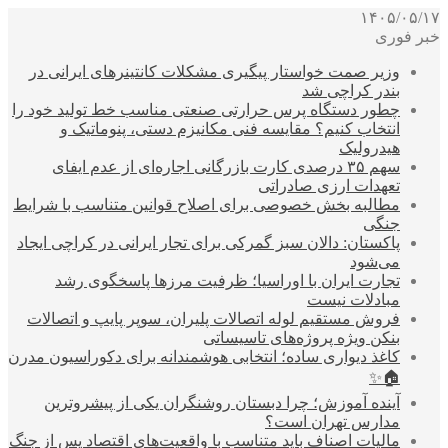
۱۴۰۵/۰۵/۱۷
خبر فوری
وزیر صمت خواستار پیگیری مشکلات کانتینرهای ایرانی در
بندر کراچی شد
چطور دستگاه پرس حرارتی صنعتی مناسب خط تولید خود را
انتخاب کنیم؟ مقایسه فنی مکانیزم دستی، پنوماتیک و
هیدرولیک
سهم ۳۵ درصدی کارت بازرگانی اجاره‌ای از عدم ایفای
تعهدات ارزی صادراتی
مطالبه بخش خصوصی برای اصلاح قوانین متناسب با شرایط
جنگی
پاکستان: دالان سبز گمرکی برای تجار ایرانی در کراچی ایجاد
می‌شود
تجارت ایران با اوراسیا؛ ظرفیت مرزها پاسخگوی رشد
مبادلات نیست
فروش مستقیم لوله اتصالات پلیران، سوپر پایپ و اتصالات
بنکن ویژه پروژه‌های تاسیساتی
کاغذ دیواری ساده؛ انتخابی هوشمندانه برای دکوراسیون مدرن
🏠✨
آینده آموزش؛ چرا دبستان روشنگران یکی از پیشروترین
مدارس تهران است؟
مالیات اصناف باید متناسب با واقعیت‌های اقتصاد پس از جنگ