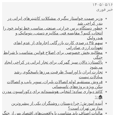
۱۴۰۵/۰۵/۱۶
خبر فوری
وزیر صمت خواستار پیگیری مشکلات کانتینرهای ایرانی در
بندر کراچی شد
چطور دستگاه پرس حرارتی صنعتی مناسب خط تولید خود را
انتخاب کنیم؟ مقایسه فنی مکانیزم دستی، پنوماتیک و
هیدرولیک
سهم ۳۵ درصدی کارت بازرگانی اجاره‌ای از عدم ایفای
تعهدات ارزی صادراتی
مطالبه بخش خصوصی برای اصلاح قوانین متناسب با شرایط
جنگی
پاکستان: دالان سبز گمرکی برای تجار ایرانی در کراچی ایجاد
می‌شود
تجارت ایران با اوراسیا؛ ظرفیت مرزها پاسخگوی رشد
مبادلات نیست
فروش مستقیم لوله اتصالات پلیران، سوپر پایپ و اتصالات
بنکن ویژه پروژه‌های تاسیساتی
کاغذ دیواری ساده؛ انتخابی هوشمندانه برای دکوراسیون مدرن
🏠✨
آینده آموزش؛ چرا دبستان روشنگران یکی از پیشروترین
مدارس تهران است؟
مالیات اصناف باید متناسب با واقعیت‌های اقتصاد پس از جنگ