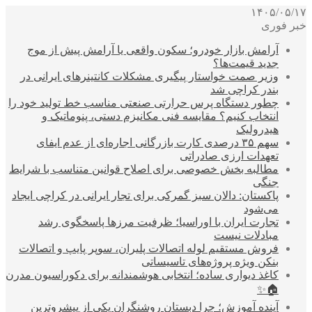
۱۴۰۵/۰۵/۱۷
خبر فوری
آرامش بازار خودرو؛ سکون واقعی یا آرامش پیش از موج
جدید قیمت‌ها؟
وزیر صمت خواستار پیگیری مشکلات کانتینرهای ایرانی در
بندر کراچی شد
چطور دستگاه پرس حرارتی صنعتی مناسب خط تولید خود را
انتخاب کنیم؟ مقایسه فنی مکانیزم دستی، پنوماتیک و
هیدرولیک
سهم ۳۵ درصدی کارت بازرگانی اجاره‌ای از عدم ایفای
تعهدات ارزی صادراتی
مطالبه بخش خصوصی برای اصلاح قوانین متناسب با شرایط
جنگی
پاکستان: دالان سبز گمرکی برای تجار ایرانی در کراچی ایجاد
می‌شود
تجارت ایران با اوراسیا؛ ظرفیت مرزها پاسخگوی رشد
مبادلات نیست
فروش مستقیم لوله اتصالات پلیران، سوپر پایپ و اتصالات
بنکن ویژه پروژه‌های تاسیساتی
کاغذ دیواری ساده؛ انتخابی هوشمندانه برای دکوراسیون مدرن
🏠✨
آینده آموزش؛ چرا دبستان روشنگران یکی از پیشروترین