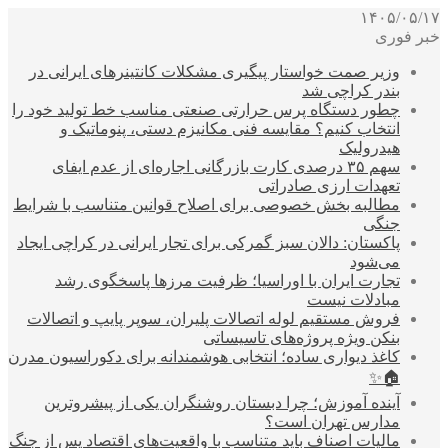
۱۴۰۵/۰۵/۱۷
خبر فوری
وزیر صمت خواستار پیگیری مشکلات کانتینرهای ایرانی در
بندر کراچی شد
چطور دستگاه پرس حرارتی صنعتی مناسب خط تولید خود را
انتخاب کنیم؟ مقایسه فنی مکانیزم دستی، پنوماتیک و
هیدرولیک
سهم ۳۵ درصدی کارت بازرگانی اجاره‌ای از عدم ایفای
تعهدات ارزی صادراتی
مطالبه بخش خصوصی برای اصلاح قوانین متناسب با شرایط
جنگی
پاکستان: دالان سبز گمرکی برای تجار ایرانی در کراچی ایجاد
می‌شود
تجارت ایران با اوراسیا؛ ظرفیت مرزها پاسخگوی رشد
مبادلات نیست
فروش مستقیم لوله اتصالات پلیران، سوپر پایپ و اتصالات
بنکن ویژه پروژه‌های تاسیساتی
کاغذ دیواری ساده؛ انتخابی هوشمندانه برای دکوراسیون مدرن
🏠✨
آینده آموزش؛ چرا دبستان روشنگران یکی از پیشروترین
مدارس تهران است؟
مالیات اصناف باید متناسب با واقعیت‌های اقتصاد پس از جنگ