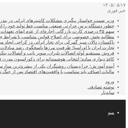
۱۴۰۵/۰۵/۱۷
خبر فوری
وزیر صمت خواستار پیگیری مشکلات کانتینرهای ایرانی در بند
چطور دستگاه پرس حرارتی صنعتی مناسب خط تولید خود را انتخ
سهم ۳۵ درصدی کارت بازرگانی اجاره‌ای از عدم ایفای تعهدات ارزی صادراتی
مطالبه بخش خصوصی برای اصلاح قوانین متناسب با شرایط ج
پاکستان: دالان سبز گمرکی برای تجار ایرانی در کراچی ایجاد م
تجارت ایران با اوراسیا؛ ظرفیت مرزها پاسخگوی رشد مبادلات
فروش مستقیم لوله اتصالات پلیران، سوپر پایپ و اتصالات بنکن
کاغذ دیواری ساده؛ انتخابی هوشمندانه برای دکوراسیون مدرن 
آینده آموزش؛ چرا دبستان روشنگران یکی از پیشروترین مدار
مالیات اصناف باید متناسب با واقعیت‌های اقتصاد پس از جنگ ت
ورود
نوشته تصادفی
سایدبار
منو