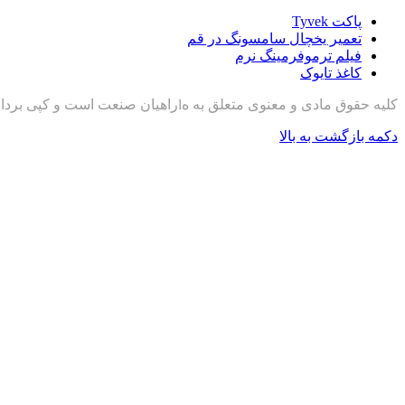
پاکت Tyvek
تعمیر یخچال سامسونگ در قم
فیلم ترموفرمینگ نرم
کاغذ تایوک
کلیه حقوق مادی و معنوی متعلق به هlراهیان صنعت است و کپی برداری با ذکر منبع مجاز است
دکمه بازگشت به بالا