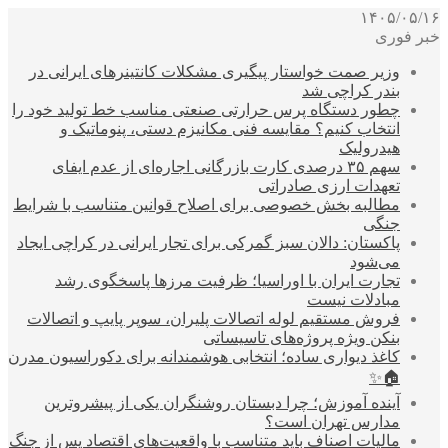
۱۴۰۵/۰۵/۱۶
خبر فوری
وزیر صمت خواستار پیگیری مشکلات کانتینرهای ایرانی در
بندر کراچی شد
چطور دستگاه پرس حرارتی صنعتی مناسب خط تولید خود را
انتخاب کنیم؟ مقایسه فنی مکانیزم دستی، پنوماتیک و
هیدرولیک
سهم ۳۵ درصدی کارت بازرگانی اجاره‌ای از عدم ایفای
تعهدات ارزی صادراتی
مطالبه بخش خصوصی برای اصلاح قوانین متناسب با شرایط
جنگی
پاکستان: دالان سبز گمرکی برای تجار ایرانی در کراچی ایجاد
می‌شود
تجارت ایران با اوراسیا؛ ظرفیت مرزها پاسخگوی رشد
مبادلات نیست
فروش مستقیم لوله اتصالات پلیران، سوپر پایپ و اتصالات
بنکن ویژه پروژه‌های تاسیساتی
کاغذ دیواری ساده؛ انتخابی هوشمندانه برای دکوراسیون مدرن
🏠✨
آینده آموزش؛ چرا دبستان روشنگران یکی از پیشروترین
مدارس تهران است؟
مالیات اصناف باید متناسب با واقعیت‌های اقتصاد پس از جنگ