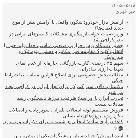
۱۴۰۵/۰۵/۱۸
خبر فوری
آرامش بازار خودرو؛ سکون واقعی یا آرامش پیش از موج
جدید قیمت‌ها؟
وزیر صمت خواستار پیگیری مشکلات کانتینرهای ایرانی در
بندر کراچی شد
چطور دستگاه پرس حرارتی صنعتی مناسب خط تولید خود را
انتخاب کنیم؟ مقایسه فنی مکانیزم دستی، پنوماتیک و
هیدرولیک
سهم ۳۵ درصدی کارت بازرگانی اجاره‌ای از عدم ایفای
تعهدات ارزی صادراتی
مطالبه بخش خصوصی برای اصلاح قوانین متناسب با شرایط
جنگی
پاکستان: دالان سبز گمرکی برای تجار ایرانی در کراچی ایجاد
می‌شود
تجارت ایران با اوراسیا؛ ظرفیت مرزها پاسخگوی رشد
مبادلات نیست
فروش مستقیم لوله اتصالات پلیران، سوپر پایپ و اتصالات
بنکن ویژه پروژه‌های تاسیساتی
کاغذ دیواری ساده؛ انتخابی هوشمندانه برای دکوراسیون مدرن
🏠✨
آینده آموزش؛ چرا دبستان روشنگران یکی از پیشروترین