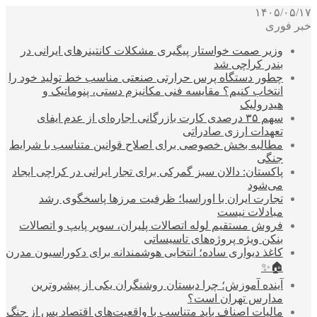
۱۴۰۵/۰۵/۱۷
خبر فوری
وزیر صمت خواستار پیگیری مشکلات کانتینرهای ایرانی در
بندر کراچی شد
چطور دستگاه پرس حرارتی صنعتی مناسب خط تولید خود را
انتخاب کنیم؟ مقایسه فنی مکانیزم دستی، پنوماتیک و
هیدرولیک
سهم ۳۵ درصدی کارت بازرگانی اجاره‌ای از عدم ایفای
تعهدات ارزی صادراتی
مطالبه بخش خصوصی برای اصلاح قوانین متناسب با شرایط
جنگی
پاکستان: دالان سبز گمرکی برای تجار ایرانی در کراچی ایجاد
می‌شود
تجارت ایران با اوراسیا؛ ظرفیت مرزها پاسخگوی رشد
مبادلات نیست
فروش مستقیم لوله اتصالات پلیران، سوپر پایپ و اتصالات
بنکن ویژه پروژه‌های تاسیساتی
کاغذ دیواری ساده؛ انتخابی هوشمندانه برای دکوراسیون مدرن
🏠✨
آینده آموزش؛ چرا دبستان روشنگران یکی از پیشروترین
مدارس تهران است؟
مالیات اصناف باید متناسب با واقعیت‌های اقتصاد پس از جنگ