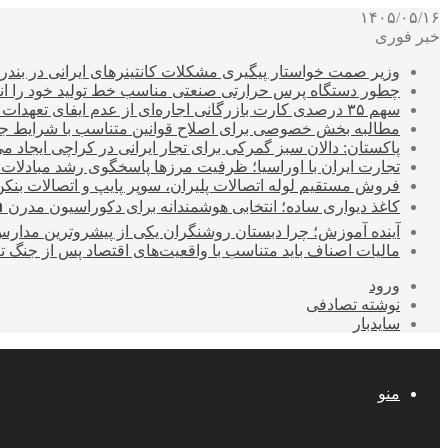
۱۴۰۵/۰۵/۱۶
خبر فوری
وزیر صمت خواستار پیگیری مشکلات کانتینرهای ایرانی در بند
چطور دستگاه پرس حرارتی صنعتی مناسب خط تولید خود را انتخ
سهم ۳۵ درصدی کارت بازرگانی اجاره‌ای از عدم ایفای تعهدات ارزی صادراتی
مطالبه بخش خصوصی برای اصلاح قوانین متناسب با شرایط ج
پاکستان: دالان سبز گمرکی برای تجار ایرانی در کراچی ایجاد م
تجارت ایران با اوراسیا؛ ظرفیت مرزها پاسخگوی رشد مبادلات
فروش مستقیم لوله اتصالات پلیران، سوپر پایپ و اتصالات بنکن
کاغذ دیواری ساده؛ انتخابی هوشمندانه برای دکوراسیون مدرن 
آینده آموزش؛ چرا دبستان روشنگران یکی از پیشروترین مدار
مالیات اصناف باید متناسب با واقعیت‌های اقتصاد پس از جنگ ت
ورود
نوشته تصادفی
سایدبار
منو