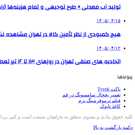
تولید آب معدنی + طرح توجیهی و تمام هزینه‌ها (را
۱۴۰۵/۰۴/۱۵
هیچ کمبودی از نظر تأمین کالا در تهران مشاهده ن
۱۴۰۵/۰۴/۱۲
اتحادیه های صنفی تهران در روزهای ۱۳ تا ۱۶ تیر تعطیل است
پیوندها
پاکت Tyvek
تعمیر یخچال سامسونگ در قم
فیلم ترموفرمینگ نرم
کاغذ تایوک
کلیه حقوق مادی و معنوی متعلق به هlراهیان صنعت است و کپی برداری با ذکر منبع مجاز است
دکمه بازگشت به بالا